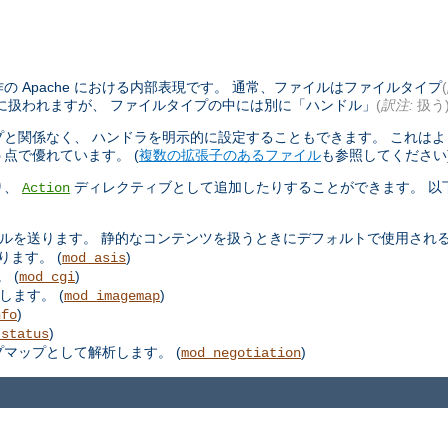
 Apache における内部表現です。 通常、ファイルはファイルタイプ
(
に扱われますが、 ファイルタイプの中には別に「ハンドル」
(
訳注:
扱う
と関係なく、 ハンドラを明示的に設定することもできます。 これは
点で優れています。 (
複数の拡張子のあるファイル
も参照してください
り、
ディレクティブとして追加したりすることができます。 以
Action
ルを送ります。 静的なコンテンツを扱うときにデフォルトで使用される
ります。 (
)
mod_asis
 (
)
mod_cgi
します。 (
)
mod_imagemap
)
nfo
)
_status
プマップとして解析します。 (
)
mod_negotiation