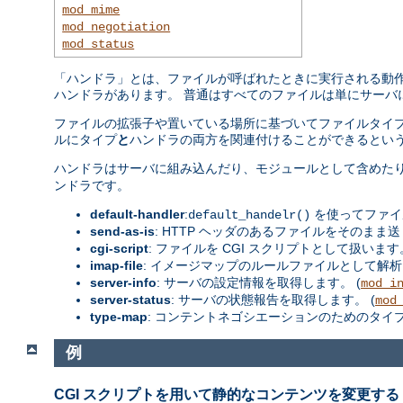
mod_mime
mod_negotiation
mod_status
「ハンドラ」とは、ファイルが呼ばれたときに実行される動作の
ハンドラがあります。 普通はすべてのファイルは単にサーバ
ファイルの拡張子や置いている場所に基づいてファイルタイプ
ルにタイプ
と
ハンドラの両方を関連付けることができるという
ハンドラはサーバに組み込んだり、モジュールとして含めた
ンドラです。
default-handler
:
を使ってファイ
default_handelr()
send-as-is
: HTTP ヘッダのあるファイルをそのまま送
cgi-script
: ファイルを CGI スクリプトとして扱います。
imap-file
: イメージマップのルールファイルとして解析
server-info
: サーバの設定情報を取得します。 (
mod_i
server-status
: サーバの状態報告を取得します。 (
mod
type-map
: コンテントネゴシエーションのためのタイ
例
CGI スクリプトを用いて静的なコンテンツを変更する