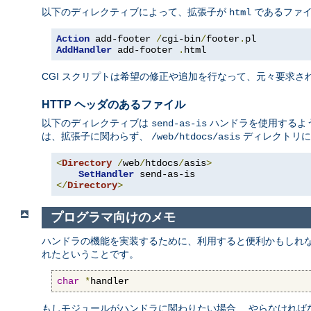
以下のディレクティブによって、拡張子が
であるファ
html
Action
 add-footer 
/
cgi-bin
/
footer
.
AddHandler
 add-footer 
.
html
CGI スクリプトは希望の修正や追加を行なって、元々要求され
HTTP ヘッダのあるファイル
以下のディレクティブは
ハンドラを使用するよう
send-as-is
は、拡張子に関わらず、
ディレクトリに
/web/htdocs/asis
<
Directory
/
web
/
htdocs
/
asis
>
SetHandler
</
Directory
>
プログラマ向けのメモ
ハンドラの機能を実装するために、利用すると便利かもしれ
れたということです。
char
*
handler
もしモジュールがハンドラに関わりたい場合、 やらなければ