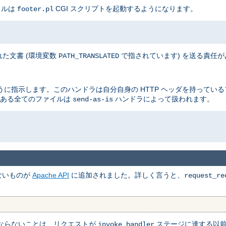
イルは
CGI スクリプトを起動するようになります。
footer.pl
た文書 (環境変数
で指されています) を送る責任
PATH_TRANSLATED
に指示します。このハンドラは自分自身の HTTP ヘッダを持ってい
ある全てのファイルは
ハンドラによって扱われます。
send-as-is
ないものが
Apache API
に追加されました。詳しく言うと、
request_re
ならないことは、リクエストが
ステージに達する以
invoke_handler