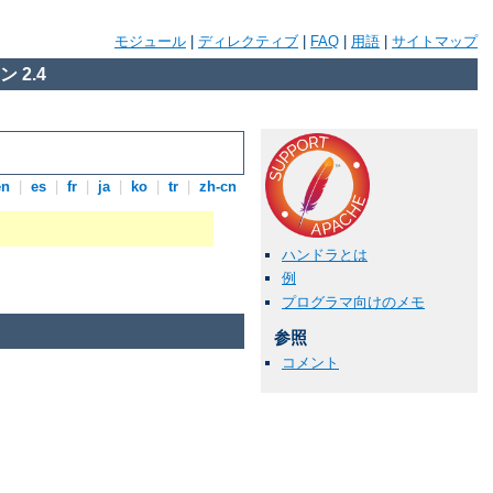
モジュール
|
ディレクティブ
|
FAQ
|
用語
|
サイトマップ
 2.4
en
|
es
|
fr
|
ja
|
ko
|
tr
|
zh-cn
ハンドラとは
例
プログラマ向けのメモ
参照
コメント