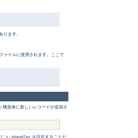
があります。
るファイルに使用されます。ここで
構造体に新しいレコードが追加さ
c
前に
を設定することだ
r->handler