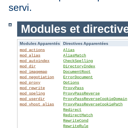
servi.
Modules et directiv
Modules Apparentés
Directives Apparentées
mod_actions
Alias
mod_alias
AliasMatch
mod_autoindex
CheckSpelling
mod_dir
DirectoryIndex
mod_imagemap
DocumentRoot
mod_negotiation
ErrorDocument
mod_proxy
Options
mod_rewrite
ProxyPass
mod_speling
ProxyPassReverse
mod_userdir
ProxyPassReverseCookieDomain
mod_vhost_alias
ProxyPassReverseCookiePath
Redirect
RedirectMatch
RewriteCond
RewriteRule