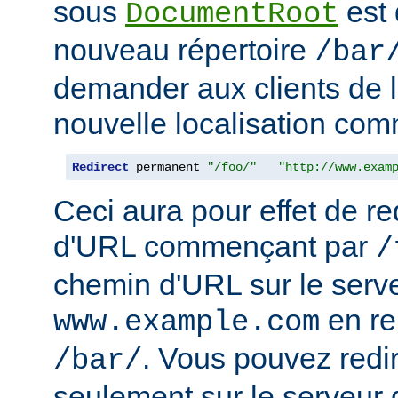
sous
est 
DocumentRoot
nouveau répertoire
/bar
demander aux clients de l
nouvelle localisation comm
Redirect
 permanent 
"/foo/"
"http://www.exam
Ceci aura pour effet de re
d'URL commençant par
/
chemin d'URL sur le serv
en r
www.example.com
. Vous pouvez redir
/bar/
seulement sur le serveur 