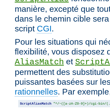
manière, excepté que tout
dans le chemin cible sera
script
CGI
.
Pour les situations qui né
flexibilité, vous disposez 
et
AliasMatch
ScriptA
permettent des substituti
puissantes basées sur le
rationnelles
. Par exemple
ScriptAliasMatch
"^/~([a-zA-Z0-9]+)/cgi-bin/(