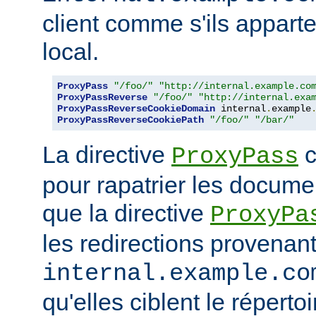
client comme s'ils appart
local.
ProxyPass
"/foo/"
"http://internal.example.co
ProxyPassReverse
"/foo/"
"http://internal.exa
ProxyPassReverseCookieDomain
 internal
.
example
ProxyPassReverseCookiePath
"/foo/"
"/bar/"
La directive
c
ProxyPass
pour rapatrier les docume
que la directive
ProxyPa
les redirections provenan
internal.example.co
qu'elles ciblent le réperto