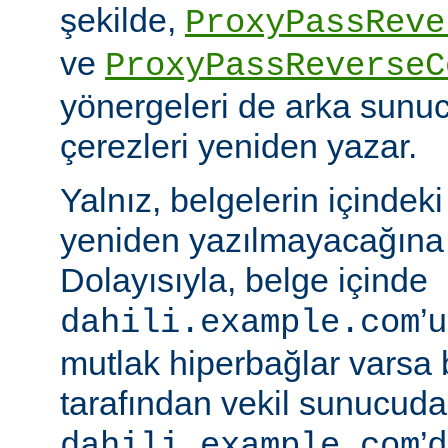
şekilde,
ProxyPassReve
ve
ProxyPassReverseC
yönergeleri de arka sunu
çerezleri yeniden yazar.
Yalnız, belgelerin içindek
yeniden yazılmayacağına 
Dolayısıyla, belge içinde
’
dahili.example.com
mutlak hiperbağlar varsa 
tarafından vekil sunucud
’d
dahili.example.com