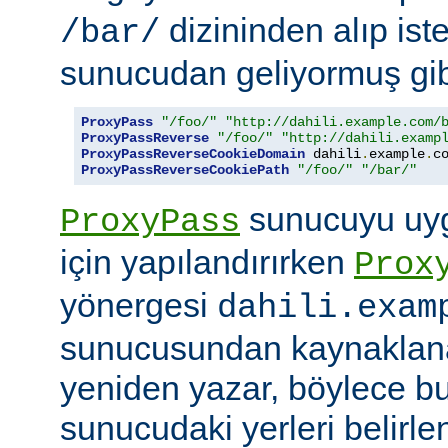
dizininden alıp ist
/bar/
sunucudan geliyormuş gib
ProxyPass
"/foo/"
"http://dahili.example.com/
ProxyPassReverse
"/foo/"
"http://dahili.examp
ProxyPassReverseCookieDomain
 dahili
.
example
.
c
ProxyPassReverseCookiePath
"/foo/"
"/bar/"
sunucuyu uyg
ProxyPass
için yapılandırırken
Prox
yönergesi
dahili.exam
sunucusundan kaynaklana
yeniden yazar, böylece bu
sunucudaki yerleri belirle