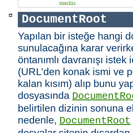
UserDir
DocumentRoot
Yapılan bir isteğe hangi 
sunulacağına karar verirk
öntanımlı davranışı istek
(URL’den konak ismi ve po
kalan kısım) alıp bunu ya
dosyasında
DocumentRo
belirtilen dizinin sonuna 
nedenle,
DocumentRoot
dosyalar sitenin dışardan