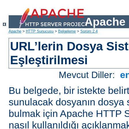
Apache 
Apache
>
HTTP Sunucusu
>
Belgeleme
>
Sürüm 2.4
URL’lerin Dosya Sist
Eşleştirilmesi
Mevcut Diller:
e
Bu belgede, bir istekte belir
sunulacak dosyanın dosya s
bulmak için Apache HTTP S
nasıl kullanıldığı açıklanmak