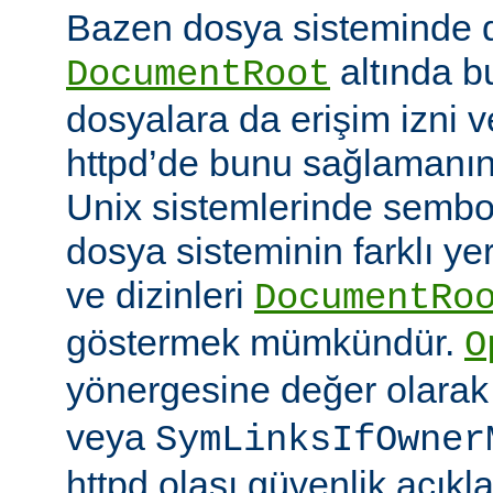
Bazen dosya sisteminde 
altında 
DocumentRoot
dosyalara da erişim izni v
httpd’de bunu sağlamanın çe
Unix sistemlerinde sembo
dosya sisteminin farklı ye
ve dizinleri
DocumentRo
göstermek mümkündür.
O
yönergesine değer olara
veya
SymLinksIfOwner
httpd olası güvenlik açıkl