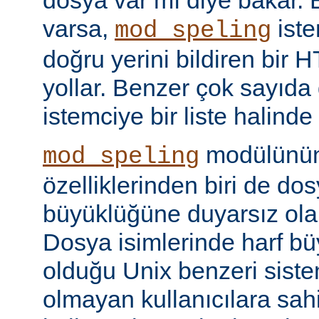
dosya var mı diye bakar. 
varsa,
iste
mod_speling
doğru yerini bildiren bir
yollar. Benzer çok sayıda
istemciye bir liste halinde
modülünün 
mod_speling
özelliklerinden biri de dos
büyüklüğüne duyarsız olar
Dosya isimlerinde harf b
olduğu Unix benzeri siste
olmayan kullanıcılara sah