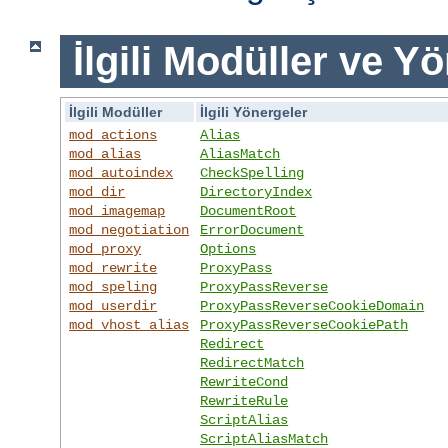
İlgili Modüller ve Y
İlgili Modüller
İlgili Yönergeler
mod_actions
Alias
mod_alias
AliasMatch
mod_autoindex
CheckSpelling
mod_dir
DirectoryIndex
mod_imagemap
DocumentRoot
mod_negotiation
ErrorDocument
mod_proxy
Options
mod_rewrite
ProxyPass
mod_speling
ProxyPassReverse
mod_userdir
ProxyPassReverseCookieDomain
mod_vhost_alias
ProxyPassReverseCookiePath
Redirect
RedirectMatch
RewriteCond
RewriteRule
ScriptAlias
ScriptAliasMatch