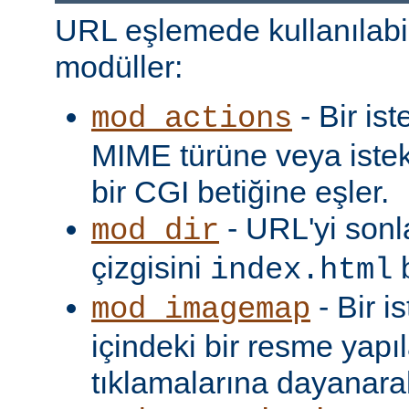
URL eşlemede kullanılabi
modüller:
- Bir is
mod_actions
MIME türüne veya iste
bir CGI betiğine eşler.
- URL'yi sonl
mod_dir
çizgisini
b
index.html
- Bir i
mod_imagemap
içindeki bir resme yapıl
tıklamalarına dayanarak