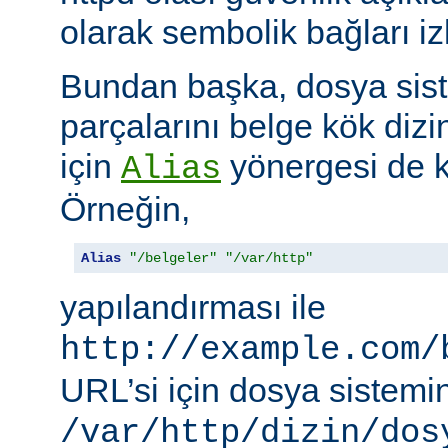
olarak sembolik bağları i
Bundan başka, dosya siste
parçalarını belge kök dizi
için
yönergesi de ku
Alias
Örneğin,
Alias
"/belgeler"
"/var/http"
yapılandırması ile
http://example.com/
URL’si için dosya sistemi
/var/http/dizin/dos