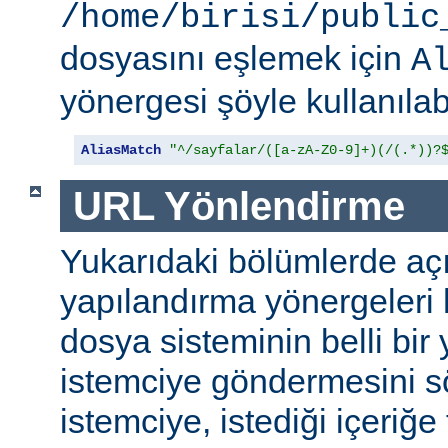
/home/birisi/public
dosyasını eşlemek için
A
yönergesi şöyle kullanılabi
AliasMatch
"^/sayfalar/([a-zA-Z0-9]+)(/(.*))?
URL Yönlendirme
Yukarıdaki bölümlerde aç
yapılandırma yönergeleri h
dosya sisteminin belli bir 
istemciye göndermesini s
istemciye, istediği içeriğe 