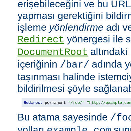
erişebileceğini ve bu URL i
yapması gerektiğini bildir
işleme
yönlendirme
adı ve
yönergesi ile s
Redirect
altındaki
DocumentRoot
içeriğinin
adında ye
/bar/
taşınması halinde istemc
bildirilmesi şöyle sağlanabi
Redirect
 permanent 
"/foo/"
"http://example.co
Bu atama sayesinde
/fo
yolları
sun
example.com