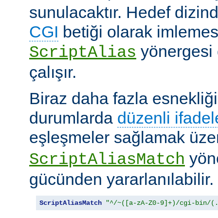
sunulacaktır. Hedef dizind
CGI
betiği olarak imlemes
yönergesi 
ScriptAlias
çalışır.
Biraz daha fazla esnekliği
durumlarda
düzenli ifadel
eşleşmeler sağlamak üz
yöne
ScriptAliasMatch
gücünden yararlanılabilir.
ScriptAliasMatch
"^/~([a-zA-Z0-9]+)/cgi-bin/(