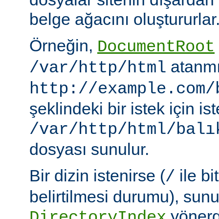
belge ağacını oluştururlar
Örneğin,
DocumentRoot
atanmı
/var/http/html
http://example.com/
şeklindeki bir istek için i
/var/http/html/balı
dosyası sunulur.
Bir dizin istenirse (
ile bi
/
belirtilmesi durumu), sun
yönerge
DirectoryIndex