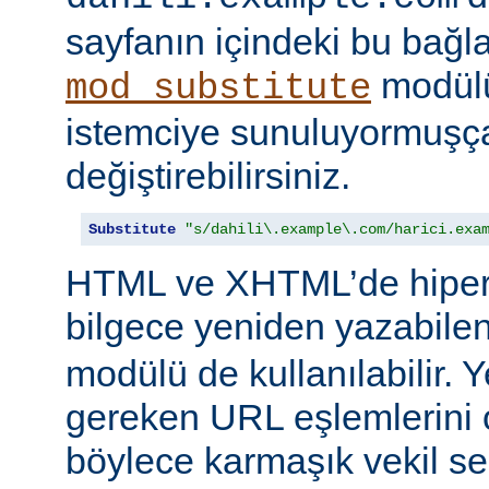
sayfanın içindeki bu bağlar
modülü
mod_substitute
istemciye sunuluyormuşç
değiştirebilirsiniz.
Substitute
"s/dahili\.example\.com/harici.exa
HTML ve XHTML’de hiper
bilgece yeniden yazabile
modülü de kullanılabilir. 
gereken URL eşlemlerini o
böylece karmaşık vekil se