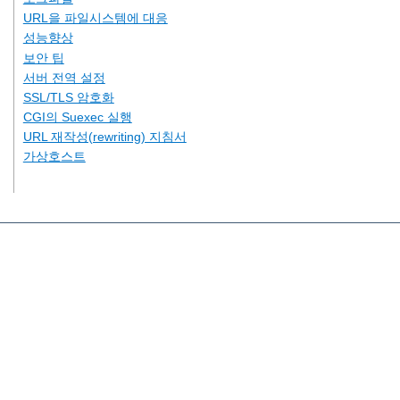
URL을 파일시스템에 대응
성능향상
보안 팁
서버 전역 설정
SSL/TLS 암호화
CGI의 Suexec 실행
URL 재작성(rewriting) 지침서
가상호스트