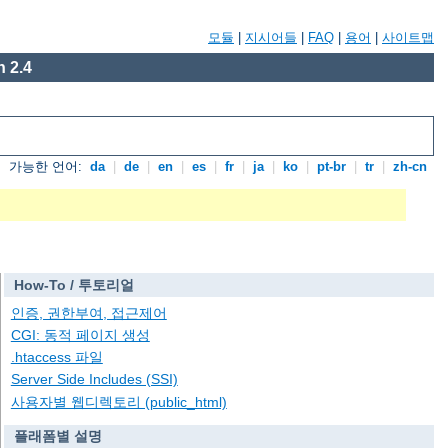
모듈
|
지시어들
|
FAQ
|
용어
|
사이트맵
 2.4
가능한 언어:
da
|
de
|
en
|
es
|
fr
|
ja
|
ko
|
pt-br
|
tr
|
zh-cn
How-To / 투토리얼
인증, 권한부여, 접근제어
CGI: 동적 페이지 생성
.htaccess 파일
Server Side Includes (SSI)
사용자별 웹디렉토리 (public_html)
플래폼별 설명