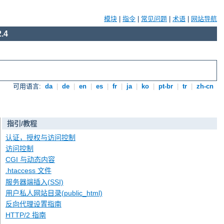
模块
|
指令
|
常见问题
|
术语
|
网站导航
.4
可用语言:
da
|
de
|
en
|
es
|
fr
|
ja
|
ko
|
pt-br
|
tr
|
zh-cn
指引/教程
认证，授权与访问控制
访问控制
CGI 与动态内容
.htaccess 文件
服务器端插入(SSI)
用户私人网站目录(public_html)
反向代理设置指南
HTTP/2 指南